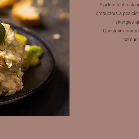
Ajudem tant restau
productors a posicion
sinergies q
Construïm marques
comunic