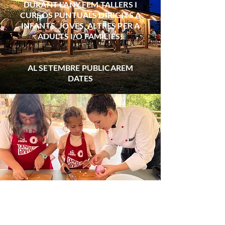
DURANT L'ANY FEM TALLERS I
CURSOS PUNTUALS DIRIGITS A
INFANTS, JOVES, ALTRES PER A
ADULTS I/O FAMÍLIES!
AL SETEMBRE PUBLICAREM
DATES
LA CUINA ÉS QUI SOM
ÉS AQUÍ I ARA