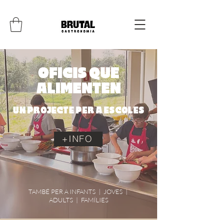
OFICIS QUE
ALIMENTEN
UN PROJECTE PER A ESCOLES
+INFO
TAMBÉ PER A INFANTS | JOVES |
ADULTS | FAMÍLIES